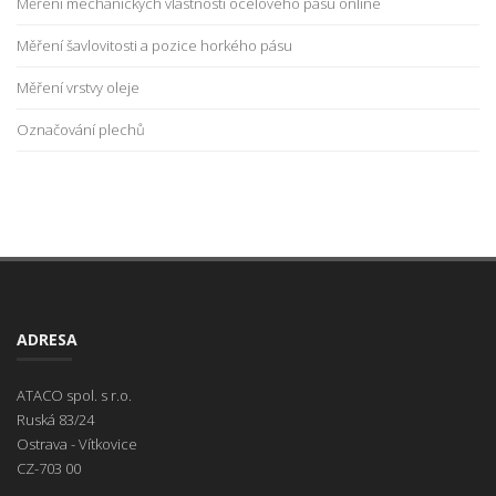
Měření mechanických vlastností ocelového pásu online
Měření šavlovitosti a pozice horkého pásu
Měření vrstvy oleje
Označování plechů
ADRESA
ATACO spol. s r.o.
Ruská 83/24
Ostrava - Vítkovice
CZ-703 00