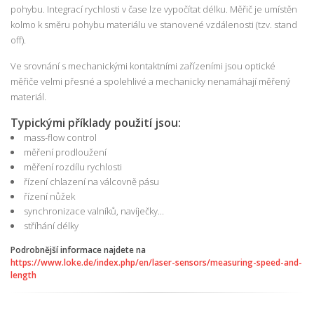
pohybu. Integrací rychlosti v čase lze vypočítat délku. Měřič je umístěn
kolmo k směru pohybu materiálu ve stanovené vzdálenosti (tzv. stand
off).
Ve srovnání s mechanickými kontaktními zařízeními jsou optické
měřiče velmi přesné a spolehlivé a mechanicky nenamáhají měřený
materiál.
Typickými příklady použití jsou:
mass-flow control
měření prodloužení
měření rozdílu rychlosti
řízení chlazení na válcovně pásu
řízení nůžek
synchronizace valníků, navíječky...
stříhání délky
Podrobnější informace najdete na
https://www.loke.de/index.php/en/laser-sensors/measuring-speed-and-
length