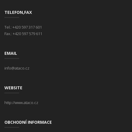
TELEFON,FAX
Tel.: +420 597 317 601
Fax.: +420 597 579 611
EMAIL
info@ataco.cz
WEBSITE
http://www.ataco.cz
OBCHODNÍ INFORMACE